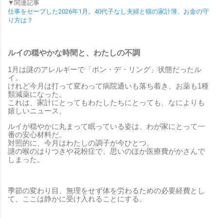
▼関連記事
仕事をセーブした2026年1月。40代子なし夫婦と猫の家計簿、お金の守
り方は？
ルイの穏やかな時間と、わたしの不調
1月は謎のアレルギーで「ポン・デ・リング」状態だったル
イ。
けれど今月は打って変わって病院通いも落ち着き、お薬も1種
類減薬になった。
これは、家計にとってもわたしたちにとっても、なによりも
嬉しいニュース。
ルイが穏やかに丸まって眠っている姿は、わが家にとって一
番の安心材料だ。
対照的に、今月はわたしの調子が今ひとつ。
謎の喉のはりつきや花粉症で、思いのほか医療費がかさんで
しまった。
季節の変わり目、無理をせず体を労わるための必要経費とし
て、ここは静かに受け入れることにする。