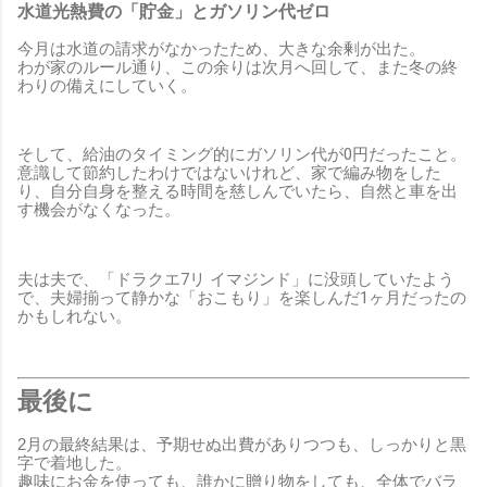
水道光熱費の「貯金」とガソリン代ゼロ
今月は水道の請求がなかったため、大きな余剰が出た。
わが家のルール通り、この余りは次月へ回して、また冬の終
わりの備えにしていく。
そして、給油のタイミング的にガソリン代が0円だったこと。
意識して節約したわけではないけれど、家で編み物をした
り、自分自身を整える時間を慈しんでいたら、自然と車を出
す機会がなくなった。
夫は夫で、「ドラクエ7リ イマジンド」に没頭していたよう
で、夫婦揃って静かな「おこもり」を楽しんだ1ヶ月だったの
かもしれない。
最後に
2月の最終結果は、予期せぬ出費がありつつも、しっかりと黒
字で着地した。
趣味にお金を使っても、誰かに贈り物をしても、全体でバラ