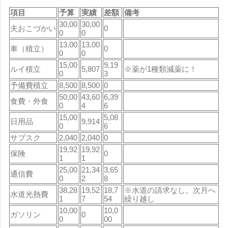
項目
予算
実績
差額
備考
30,00
30,00
夫おこづかい
0
0
0
13,00
13,00
車（積立）
0
0
0
15,00
9,19
ルイ積立
5,807
※薬が1種類減薬に！
0
3
予備費積立
8,500
8,500
0
50,00
43,60
6,39
食費・外食
0
4
6
15,00
5,08
日用品
9,914
0
6
サブスク
2,040
2,040
0
19,92
19,92
保険
0
1
1
25,00
21,34
3,65
通信費
0
2
8
38,28
19,52
18,7
※水道の請求なし。次月へ
水道光熱費
1
7
54
繰り越し
10,00
10,0
ガソリン
0
0
00