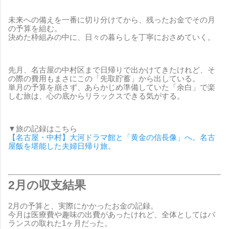
未来への備えを一番に切り分けてから、残ったお金でその月
の予算を組む。
決めた枠組みの中に、日々の暮らしを丁寧におさめていく。
先月、名古屋の中村区まで日帰りで出かけてきたけれど、そ
の際の費用もまさにこの「先取貯蓄」から出している。
単月の予算を崩さず、あらかじめ準備していた「余白」で楽
しむ旅は、心の底からリラックスできる気がする。
▼旅の記録はこちら
【名古屋・中村】大河ドラマ館と「黄金の信長像」へ。名古
屋飯を堪能した夫婦日帰り旅。
2月の収支結果
2月の予算と、実際にかかったお金の記録。
今月は医療費や趣味の出費があったけれど、全体としてはバ
ランスの取れた1ヶ月だった。