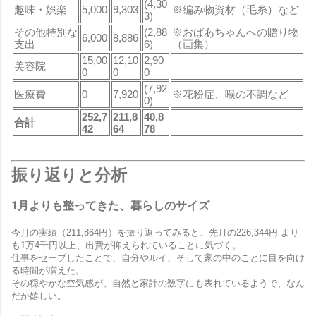
(4,30
趣味・娯楽
5,000
9,303
※編み物資材（毛糸）など
3)
その他特別な
(2,88
※おばあちゃんへの贈り物
6,000
8,886
支出
6)
（画集）
15,00
12,10
2,90
美容院
0
0
0
(7,92
医療費
0
7,920
※花粉症、喉の不調など
0)
252,7
211,8
40,8
合計
42
64
78
振り返りと分析
1月よりも整ってきた、暮らしのサイズ
今月の実績（211,864円）を振り返ってみると、先月の226,344円 より
も1万4千円以上、出費が抑えられていることに気づく。
仕事をセーブしたことで、自分やルイ、そして家の中のことに目を向け
る時間が増えた。
その穏やかな空気感が、自然と家計の数字にも表れているようで、なん
だか嬉しい。