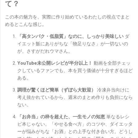
て？
この本の魅力を、実際に作り始めているわたしの視点でまと
めるとこんな感じ。
「高タンパク・低脂質」なのに、しっかり美味しい
ダ
イエット飯にありがちな「物足りなさ」が一切ないの
が、さすがだれウマさん。
YouTube未公開レシピが半分以上！
動画を全部チェッ
クしているファンでも、本を買う価値が十分すぎるほど
ある。
調理が驚くほど簡単（ずぼら大歓迎）
冷凍弁当向けに
考え抜かれているから、週末のまとめ作りも負担になら
ない。
「お弁当」の枠を超えた、一生モノの知恵
単なるレシ
ピ本じゃない。「やせる食べ方」のコツや、ダイエッタ
ーが悩みがちな「お酒」との上手な付き合い方。どうし