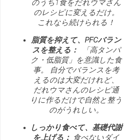
のうち1食をだれウマさん
のレシピに変えるだけ。
これなら続けられる！
脂質を抑えて、PFCバラン
スを整える：
「高タンパ
ク・低脂質」を意識した食
事。 自分でバランスを考
えるのは大変だけれど、
だれウマさんのレシピ通
りに作るだけで自然と整う
のがうれしい。
しっかり食べて、基礎代謝
を上げる：
食べないダイ