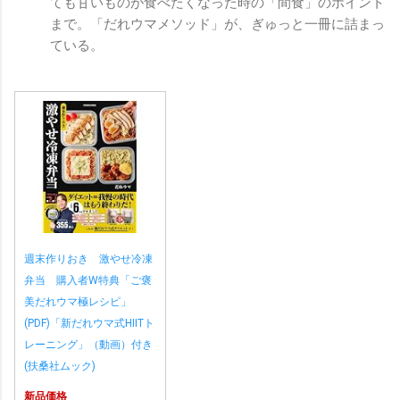
ても甘いものが食べたくなった時の「間食」のポイント
まで。「だれウマメソッド」が、ぎゅっと一冊に詰まっ
ている。
週末作りおき 激やせ冷凍
弁当 購入者W特典「ご褒
美だれウマ極レシピ」
(PDF)「新だれウマ式HIITト
レーニング」（動画）付き
(扶桑社ムック)
新品価格