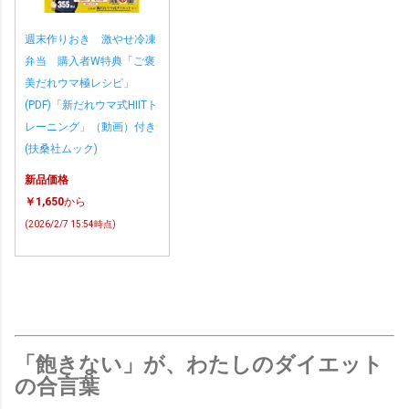
週末作りおき 激やせ冷凍
弁当 購入者W特典「ご褒
美だれウマ極レシピ」
(PDF)「新だれウマ式HIITト
レーニング」（動画）付き
(扶桑社ムック)
新品価格
￥1,650
から
(2026/2/7 15:54時点)
「飽きない」が、わたしのダイエット
の合言葉